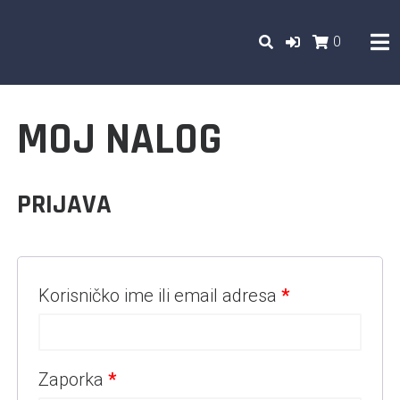
Skip
to
0
SHOP ONLINE
content
SHOP TILL YOU DROP
MOJ NALOG
PRIJAVA
Korisničko ime ili email adresa
*
Zaporka
*