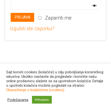
PRIJAVA
Zapamti me
Izgubili ste zaporku?
Sajt koristi cookies (kolačiće) u cilju poboljšanja korisničkog
iskustva. Ukoliko nastavite da pregledate i koristite našu
Powered by WordPress
Theme:
Azuma
online prodavnicu slažete se sa upotrebom kolačića. Detalje
o upotrebi kolačića možete pogledati na stranici
Uslovi korišćenja
Privatnost podataka
Obaveštenje o
Obaveštenje o kolačićima (cookies)
.
kolačićima (cookies)
Kontakt
Podešavanja
Prihvatam