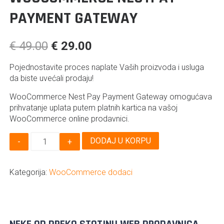
PAYMENT GATEWAY
€
49.00
€
29.00
Pojednostavite proces naplate Vaših proizvoda i usluga
da biste uvećali prodaju!
WooCommerce Nest Pay Payment Gateway omogućava
prihvatanje uplata putem platnih kartica na vašoj
WooCommerce online prodavnici.
WooCommerce
DODAJ U KORPU
NestPay
Payment
Gateway
Kategorija:
WooCommerce dodaci
količina