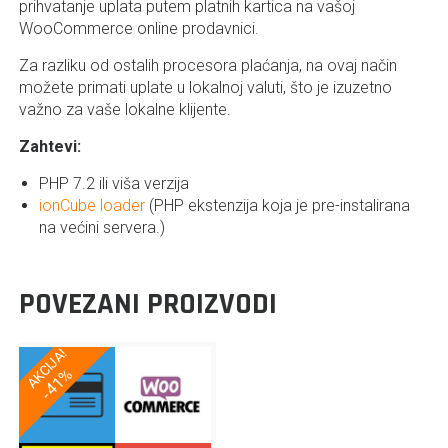
prihvatanje uplata putem platnih kartica na vašoj
WooCommerce online prodavnici.
Za razliku od ostalih procesora plaćanja, na ovaj način
možete primati uplate u lokalnoj valuti, što je izuzetno
važno za vaše lokalne klijente.
Zahtevi:
PHP 7.2 ili viša verzija
ionCube loader
(PHP ekstenzija koja je pre-instalirana
na većini servera.)
POVEZANI PROIZVODI
AKCIJA!
-41%