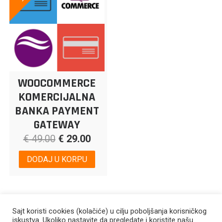
WOOCOMMERCE
KOMERCIJALNA
BANKA PAYMENT
GATEWAY
€
49.00
€
29.00
DODAJ U KORPU
Sajt koristi cookies (kolačiće) u cilju poboljšanja korisničkog
iskustva. Ukoliko nastavite da pregledate i koristite našu